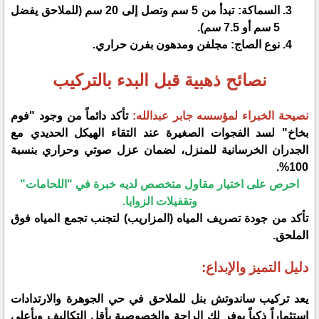
​السماكة: تبدأ من 5 سم وتصل إلى 20 سم (للملاحق يفضل
5 سم أو 7.5 سم).
​نوع الصاج: مجلفن ومدهون بفرن حراري.
​نصائح ذهبية قبل البدء بالتركيب
​نصيحة الخبراء لمؤسسه جابر عبدالله:
تأكد دائماً من وجود "فوم
بخاخ" لسد الفجوات الصغيرة عند التقاء الهيكل الحديدي مع
الجدران الخرسانية للمنزل، لضمان عزل صوتي وحراري بنسبة
100%.
​احرص على اختيار مقاول متخصص لديه خبرة في "اللحامات"
وتقفيلات الزوايا.
​تأكد من جودة تصريف المياه (المزاريب) لتجنب تجمع المياه فوق
الملحق.
​دليل التميز والإبداع:
​يعد تركيب ساندوتش بنل للملاحق في حي الجوهرة والارتدادات
استثماراً ذكياً يوفر لك الراحة والخصوصية بأقل التكاليف وبأعلى