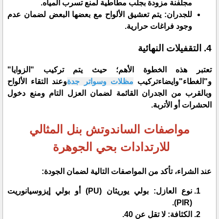
مجلفنة مزودة بجلب مطاطية لمنع تسرب المياه.
​للجدران: يتم تعشيق الألواح مع بعضها البعض لضمان عدم
وجود فراغات حرارية.
​4. التقفيلات النهائية
​تعتبر هذه الخطوة الأهم؛ حيث يتم تركيب "الزوايا"
و"الغطاء"وايضاءتركيب
مظلات وسواتر جدة
وعند التقاء الألواح
وبالقرب من الجدران القائمة لضمان العزل التام ومنع دخول
الحشرات أو الأتربة.
مواصفات الساندوتش بنل المثالي
للارتدادات بحي الجوهرة
​عند الشراء، تأكد من المواصفات التالية لضمان الجودة:
​نوع العازل: بولي يوريثان (PU) أو بولي إيزوسيانوريت
(PIR).
​الكثافة: لا تقل عن 40.