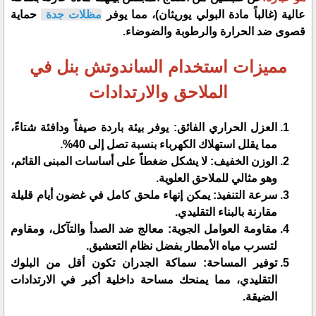
عالية (غالباً مادة البولي يوريثان)، مما يوفر
مظلات جدة
حماية
قصوى ضد الحرارة والرطوبة والضوضاء.
مميزات استخدام الساندوتش بنل في
الملاحق والارتدادات
​العزل الحراري الفائق: يوفر بيئة باردة صيفاً ودافئة شتاءً،
مما يقلل استهلاك الكهرباء بنسبة تصل إلى 40%.
​الوزن الخفيف: لا يشكل ضغطاً على أساسات المبنى القائم،
وهو مثالي للملاحق العلوية.
​سرعة التنفيذ: يمكن إنهاء ملحق كامل في غضون أيام قليلة
مقارنة بالبناء التقليدي.
​مقاومة العوامل الجوية: معالج ضد الصدأ والتآكل، ومقاوم
لتسرب مياه الأمطار بفضل نظام التعشيق.
​توفير المساحة: سماكة الجدران تكون أقل من البلوك
التقليدي، مما يمنحك مساحة داخلية أكبر في الارتدادات
الضيقة.