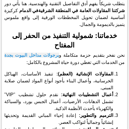
يتطلب شريكاً يفهم أدق التفاصيل التقنية والهندسية. هنا يأتي دور
شركتنا المقاولات العامة في المنطقة الشرقيةفي الدمام
كركيزة
أساسية لضمان تحويل المخططات الورقية إلى واقع ملموس
يتميز بالديمومة والجمال.
​خدماتنا: شمولية التنفيذ من الحفر إلى
المفتاح
​نحن نفخر بتقديم
حزمة متكاملة و
برجولات مداخل البيوت بجدة
من الخدمات التي تغطي دورة حياة المشروع بالكامل:
​المقاولات الإنشائية (العظم):
تنفيذ الأساسات، الهياكل
الخرسانية، وأعمال البناء بأجود أنواع المواد لضمان صلابة
المبنى.
​أعمال التشطيبات النهائية:
نقدم حلول تشطيب "VIP"
تشمل الدهانات، الأرضيات، أعمال الجبس بورد، والسباكة
والكهرباء بأحدث الأنظمة الذكية.
​الترميم والتطوير:
إعادة إحياء المباني القديمة وتحديثها
إنشائياً وجمالياً لتواكب العصر.