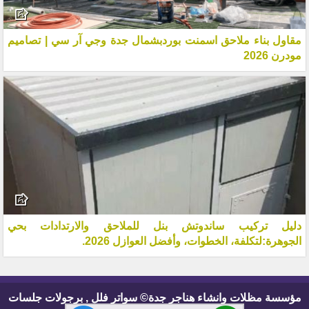
مقاول بناء ملاحق اسمنت بوردبشمال جدة وجي آر سي | تصاميم
مودرن 2026
دليل تركيب ساندوتش بنل للملاحق والارتدادات بحي
الجوهرة:لتكلفة، الخطوات، وأفضل العوازل 2026.
مؤسسة مظلات وانشاء هناجر جدة© سواتر فلل , برجولات جلسات