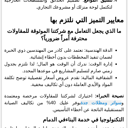
​تنسيق المواقع:
تصميم الحدائق والمسطحات الخارجية
لتكتمل لوحة منزلك أو مشروعك التجاري.
​معايير التميز التي نلتزم بها
​ما الذي يجعل التعامل مع شركتنا الموثوقة للمقاولات
محترفة أمراً ضرورياً؟
​الدقة الهندسية: نعتمد على كادر من المهندسين ذوي الخبرة
لضمان تنفيذ المخططات بدون أخطاء إنشائية.
​إدارة الوقت: ندرك أن الوقت هو المال؛ لذا نلتزم بجدول
زمني صارم لتسليم المشاريع في موعدها المحدد.
​الشفافية المالية: نقدم عروض أسعار تفصيلية توضح تكلفة
المواد والأيدي العاملة دون أي تكاليف مخفية.
​نصيحة الخبراء:
اختيارك لشركتنا للمقاولات مرخصة ومعتمدة
و
سواتر ومظلات جدة
يوفر عليك 40% من تكاليف الصيانة
المستقبلية الناتجة عن أخطاء التأسيس.
​التكنولوجيا في خدمة البناءفي الدمام