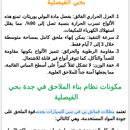
بحي الفيصلية
​العزل الحراري الفائق: بفضل مادة البولي يوريثان، تمنع هذه
الألواح تسرب الحرارة بنسبة تصل إلى 90%، مما يقلل
استهلاك الكهرباء للمكيفات.
​سرعة التنفيذ: يمكن إنهاء ملحق كامل بمساحة متوسطة
خلال 3 إلى 7 أيام فقط.
​مقاومة الرطوبة والحرائق: تتميز الألواح بكونها مقاومة
للصدأ والتآكل، كما تتوفر أنواع غير قابلة للاشتعال.
​خفة الوزن: لا تشكل ثقلاً كبيراً على أسطح المباني القائمة،
مما يجعلها آمنة جداً للملاحق العلوية.
​مكونات نظام بناء الملاحق في جدة بحي
الفيصلية
​تعتمد
مظلات قماش بي في سي للسيارات بجده
،قوة الملحق على
جودة المواد المستخدمة، وهي كالتالي: