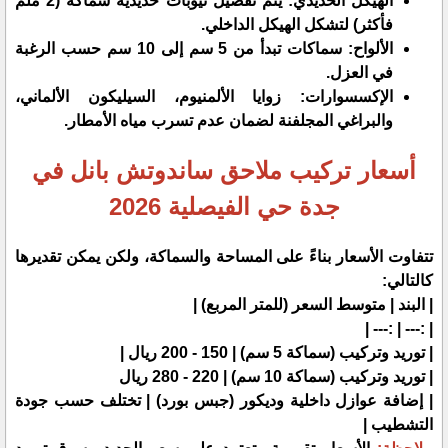
​الهيكل الحديدي: يتم تفصيل تيوبات حديدية سماكة (2 ملم
فأكثر) لتشكل الهيكل الداخلي.
​الألواح: سماكات تبدأ من 5 سم إلى 10 سم حسب الرغبة
في العزل.
​الإكسسوارات: زوايا الألمنيوم، السيليكون الألماني،
والبراغي المجلفنة لضمان عدم تسرب مياه الأمطار.
​أسعار تركيب ملاحق ساندوتش بانل في
جدة حي الفيصلية 2026
​تتفاوت الأسعار بناءً على المساحة والسماكة، ولكن يمكن تقديرها
كالتالي:
| البند | متوسط السعر (للمتر المربع) |
| :--- | :--- |
| توريد وتركيب (سماكة 5 سم) | 150 - 200 ريال |
| توريد وتركيب (سماكة 10 سم) | 220 - 280 ريال
| إضافة عوازل داخلية وديكور (جبس بورد) | تختلف حسب جودة
التشطيب |