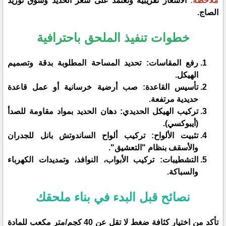
​ملاحظة:
الأسعار تقريبية وتعتمد على سعر الحديد وسوق توريد
الصاج.
​خطوات تنفيذ الملحق باحترافية
​رفع المقاسات: تحديد المساحة المطلوبة بدقة وتصميم
الهيكل.
​تأسيس القاعدة: صب أرضية خرسانية أو عمل قاعدة
حديدية مرتفعة.
​تركيب الهيكل الحديدي: دهان الحديد بمواد مقاومة للصدأ
(أيبوكسي).
​تثبيت الألواح: تركيب ألواح الساندوتش بانل للجدران
والأسقف بنظام "التعشيق".
​التشطيبات: تركيب الأبواب، النوافذ، وتمديدات الكهرباء
والسباكة.
​نصائح قبل البدء في بناء ملحقك
​تأكد من اختيار كثافة ضغط لا تقل عن 40 كجم/متر مكعب للمادة