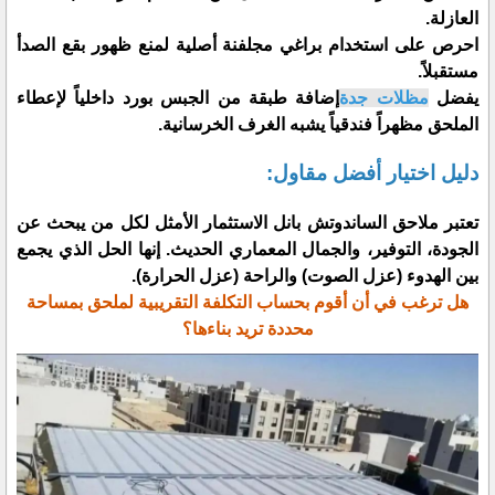
العازلة.
​احرص على استخدام براغي مجلفنة أصلية لمنع ظهور بقع الصدأ
مستقبلاً.
​يفضل
مظلات جدة
إضافة طبقة من الجبس بورد داخلياً لإعطاء
الملحق مظهراً فندقياً يشبه الغرف الخرسانية.
​دليل اختيار أفضل مقاول:
​تعتبر ملاحق الساندوتش بانل الاستثمار الأمثل لكل من يبحث عن
الجودة، التوفير، والجمال المعماري الحديث. إنها الحل الذي يجمع
بين الهدوء (عزل الصوت) والراحة (عزل الحرارة).
​هل ترغب في أن أقوم بحساب التكلفة التقريبية لملحق بمساحة
محددة تريد بناءها؟