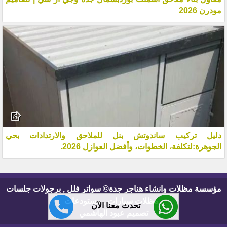
مودرن 2026
دليل تركيب ساندوتش بنل للملاحق والارتدادات بحي
الجوهرة:لتكلفة، الخطوات، وأفضل العوازل 2026.
مؤسسة مظلات وانشاء هناجر جدة© سواتر فلل , برجولات جلسات
, مظلات سيارات , مستودعات
تحدث معنا الآن
تصميم عبود الهاشمي