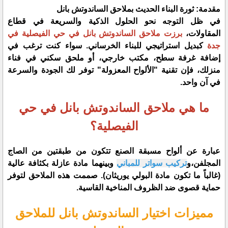
​مقدمة: ثورة البناء الحديث بملاحق الساندوتش بانل
​في ظل التوجه نحو الحلول الذكية والسريعة في قطاع
المقاولات،
برزت ملاحق الساندوتش بانل في حي الفيصلية في
جدة
كبديل استراتيجي للبناء الخرساني. سواء كنت ترغب في
إضافة غرفة سطح، مكتب خارجي، أو ملحق سكني في فناء
منزلك، فإن تقنية "الألواح المعزولة" توفر لك الجودة والسرعة
في آن واحد.
ما هي ملاحق الساندوتش بانل في حي
الفيصلية؟
​عبارة عن ألواح مسبقة الصنع تتكون من طبقتين من الصاج
المجلفن،و
تركيب سواتر للمباني
وبينهما مادة عازلة بكثافة عالية
(غالباً ما تكون مادة البولي يوريثان). صممت هذه الملاحق لتوفر
حماية قصوى ضد الظروف المناخية القاسية.
​مميزات اختيار الساندوتش بانل للملاحق