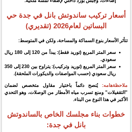
إضاءات، وجبس بورد داخلي لإضفاء لمسة ملكية.
أسعار تركيب ساندوتش بانل في جدة حي
البساتين لعام2026 (تقديري)
​تتأثر الأسعار بنوع السماكة والمساحة، ولكن في المتوسط:
​سعر المتر المربع (توريد فقط): يبدأ من 120 إلى 180 ريال
سعودي.
​سعر المتر المربع (توريد وتركيب): يتراوح بين 230 إلى 350
ريال سعودي (حسب المواصفات والديكورات الملحقة).
​ملاحظةهامه:
يُنصح دائماً باختيار مقاول متخصص لضمان
"التقفيلات" ومنع تسرب مياه الأمطار من الوصلات، وهو التحدي
الأكبر في هذا النوع من البناء.
خطوات بناء مجلسك الخاص بالساندوتش
بانل في جدة: