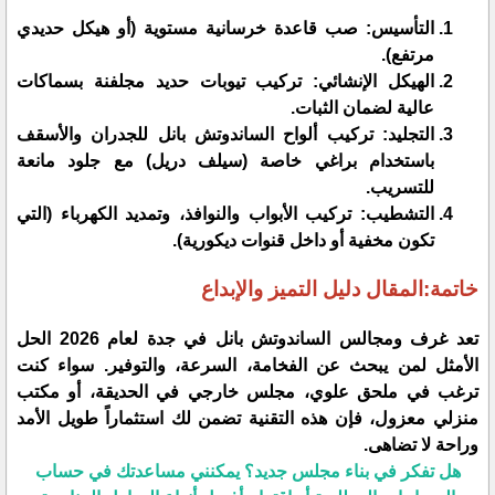
​التأسيس: صب قاعدة خرسانية مستوية (أو هيكل حديدي
مرتفع).
​الهيكل الإنشائي: تركيب تيوبات حديد مجلفنة بسماكات
عالية لضمان الثبات.
​التجليد: تركيب ألواح الساندوتش بانل للجدران والأسقف
باستخدام براغي خاصة (سيلف دريل) مع جلود مانعة
للتسريب.
​التشطيب: تركيب الأبواب والنوافذ، وتمديد الكهرباء (التي
تكون مخفية أو داخل قنوات ديكورية).
​خاتمة:المقال دليل التميز والإبداع
​تعد غرف ومجالس الساندوتش بانل في جدة لعام 2026 الحل
الأمثل لمن يبحث عن الفخامة، السرعة، والتوفير. سواء كنت
ترغب في ملحق علوي، مجلس خارجي في الحديقة، أو مكتب
منزلي معزول، فإن هذه التقنية تضمن لك استثماراً طويل الأمد
وراحة لا تضاهى.
​هل تفكر في بناء مجلس جديد؟ يمكنني مساعدتك في حساب