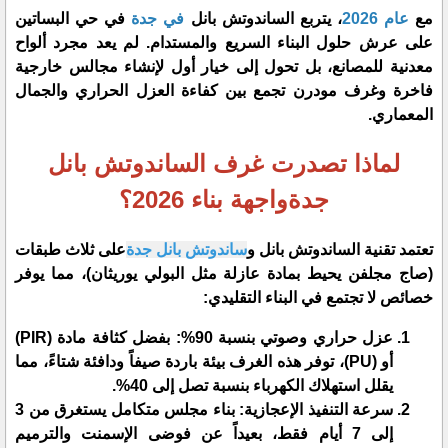
​مع
عام 2026
، يتربع الساندوتش بانل
في جدة
في حي البساتين
على عرش حلول البناء السريع والمستدام. لم يعد مجرد ألواح
معدنية للمصانع، بل تحول إلى خيار أول لإنشاء مجالس خارجية
فاخرة وغرف مودرن تجمع بين كفاءة العزل الحراري والجمال
المعماري.
​لماذا تصدرت غرف الساندوتش بانل
جدةواجهة بناء 2026؟
​تعتمد تقنية الساندوتش بانل و
ساندوتش بانل جدة
على ثلاث طبقات
(صاج مجلفن يحيط بمادة عازلة مثل البولي يوريثان)، مما يوفر
خصائص لا تجتمع في البناء التقليدي:
​عزل حراري وصوتي بنسبة 90%: بفضل كثافة مادة (PIR)
أو (PU)، توفر هذه الغرف بيئة باردة صيفاً ودافئة شتاءً، مما
يقلل استهلاك الكهرباء بنسبة تصل إلى 40%.
​سرعة التنفيذ الإعجازية: بناء مجلس متكامل يستغرق من 3
إلى 7 أيام فقط، بعيداً عن فوضى الإسمنت والترميم