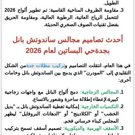
الطويل.
​مقاومة الظروف المناخية القاسية: تم تطوير ألواح 2026
لتتحمل الرياح العاتية، الرطوبة العالية، ومقاومة الحريق
بفضل تقنيات الصوف الصخري الحديثة.
​أحدث تصاميم مجالس ساندوتش بانل
بجدةحي البساتين لعام 2026
​في هذا العام، انتقلت التصاميم و
تركيب مظلات جدة
من الشكل
التقليدي إلى "المودرن" الذي يدمج بين الساندوتش بانل وخامات
أخرى:
المجالس الزجاجية:
دمج ألواح البانل مع واجهات زجاجية
كبيرة،لإعطاء إطلالة ساحرة وشعور بالاتساع.
التكسيات الخارجية:
إمكانية تغطية الساندوتش بانل بـ "بديل
الخشب" أو "الكلادينج" أو "الدهانات البروفايل" ليظهر
المجلس كبناء خرساني فخم.
الأسقف الهرمية والديكورية:
تصميم أسقف تسمح بتركيب