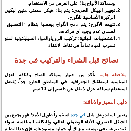
وسماكة الألواح بناءً على الغرض من الاستخدام.
​تجهيز الهيكل الحديدي: يتم بناء هيكل معدني متين ليكون
الركيزة الأساسية للألواح.
​تثبيت الألواح: يتم دمج الألواح ببعضها بنظام "التعشيق"
لضمان عدم وجود أي فراغات.
​التشطيبات النهائية: تركيب الزواياوالمواد السيليكونية لمنع
تسرب المياه تماماً في نقاط الالتقاء.
نصائح قبل الشراء والتركيب في جدة
​ملاحظة هامة:
تأكد من اختيار سماكة الصاج وكثافة العزل
المناسبة لمنطقتك الجغرافية. في المناطق الحارة جداً، يُفضل
استخدام سماكة عزل لا تقل عن 5 سم إلى 10 سم.
​دليل التميز والاناقه:
​يعتبر الساندوتش بانل
في جدة
استثماراً طويل الأمد؛ فهو يجمع بين
الشكل العصري، الأداء الوظيفي العالي، والتكلفة المنافسة. سواء
كنت ترغب في توسعة منزلك أو حماية مستودعك، فإن هذا النظام