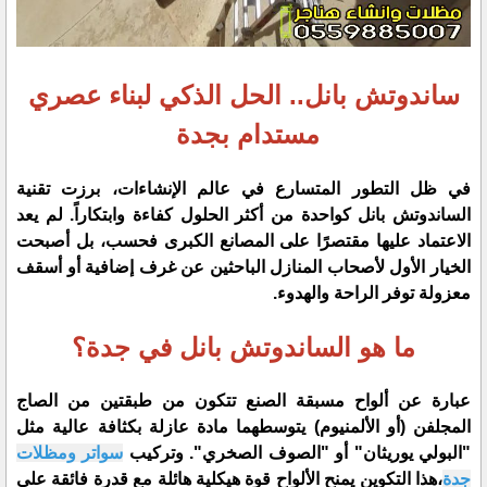
ساندوتش بانل.. الحل الذكي لبناء عصري
مستدام بجدة
​في ظل التطور المتسارع في عالم الإنشاءات، برزت تقنية
الساندوتش بانل كواحدة من أكثر الحلول كفاءة وابتكاراً. لم يعد
الاعتماد عليها مقتصرًا على المصانع الكبرى فحسب، بل أصبحت
الخيار الأول لأصحاب المنازل الباحثين عن غرف إضافية أو أسقف
معزولة توفر الراحة والهدوء.
​ما هو الساندوتش بانل في جدة؟
​عبارة عن ألواح مسبقة الصنع تتكون من طبقتين من الصاج
المجلفن (أو الألمنيوم) يتوسطهما مادة عازلة بكثافة عالية مثل
"البولي يوريثان" أو "الصوف الصخري". وتركيب
سواتر ومظلات
جدة
،هذا التكوين يمنح الألواح قوة هيكلية هائلة مع قدرة فائقة على