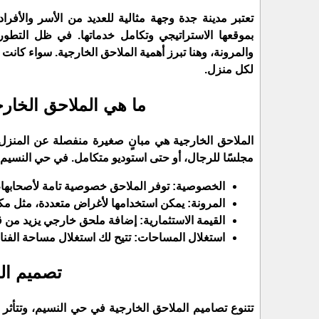
​تعتبر مدينة جدة وجهة مثالية للعديد من الأسر والأفراد
بموقعها الاستراتيجي وتكامل خدماتها. في ظل التطور
والمرونة، وهنا تبرز أهمية الملاحق الخارجية. سواء كانت
لكل منزل.
​ما هي الملاحق الخا
​الملاحق الخارجية هي مبانٍ صغيرة منفصلة عن المنزل 
مجلسًا للرجال، أو حتى استوديو متكامل. في حي النسيم، تش
​الخصوصية: توفر الملاحق خصوصية تامة لأصحابها،
​المرونة: يمكن استخدامها لأغراض متعددة، مثل م
​القيمة الاستثمارية: إضافة ملحق خارجي يزيد من ق
​استغلال المساحات: تتيح لك استغلال مساحة الفناء
​تصميم ا
​تتنوع تصاميم الملاحق الخارجية في حي النسيم، وتتأثر ب