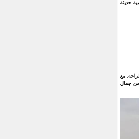
ية حديثة
راحة. مع
 من جمال