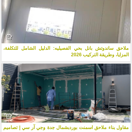
ملاحق ساندوتش بانل بحي الفصيليه: الدليل الشامل للتكلفة،
المزايا، وطريقة التركيب 2026
مقاول بناء ملاحق اسمنت بوردبشمال جدة وجي آر سي | تصاميم