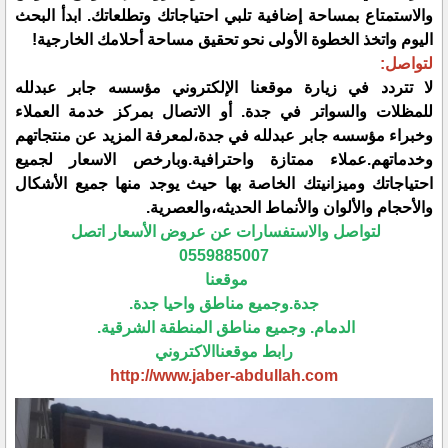
والاستمتاع بمساحة إضافية تلبي احتياجاتك وتطلعاتك. ابدأ البحث
اليوم واتخذ الخطوة الأولى نحو تحقيق مساحة أحلامك الخارجية!
لتواصل:
لا تتردد في زيارة موقعنا الإلكتروني مؤسسه جابر عبدلله
للمظلات والسواتر في جدة. أو الاتصال بمركز خدمة العملاء
وخبراء مؤسسه جابر عبدلله في جدة،لمعرفة المزيد عن منتجاتهم
وخدماتهم.عملاء ممتازة واحترافية.وبارخص الاسعار لجميع
احتياجاتك وميزانيتك الخاصة بها حيث يوجد منها جميع الأشكال
والأحجام والألوان والأنماط الحديثه،والعصرية.
لتواصل والاستفسارات عن عروض الأسعار اتصل
0559885007
موقعنا
جدة.وجميع مناطق واحيا جدة.
الدمام. وجميع مناطق المنطقة الشرقية.
رابط موقعناالاكتروني
http://www.jaber-abdullah.com