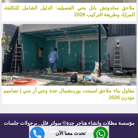
ملاحق ساندوتش بانل بحي الفصيليه: الدليل الشامل للتكلفة،
المزايا، وطريقة التركيب 2026
مقاول بناء ملاحق اسمنت بوردبشمال جدة وجي آر سي | تصاميم
مودرن 2026
مؤسسة مظلات وانشاء هناجر جدة© سواتر فلل , برجولات جلسات
, مظلات سيارات , مستودعات
تحدث معنا الآن
تصميم عبود الهاشمي