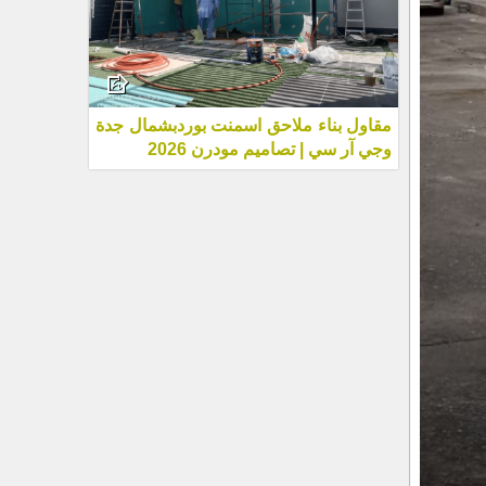
مقاول بناء ملاحق اسمنت بوردبشمال جدة
وجي آر سي | تصاميم مودرن 2026