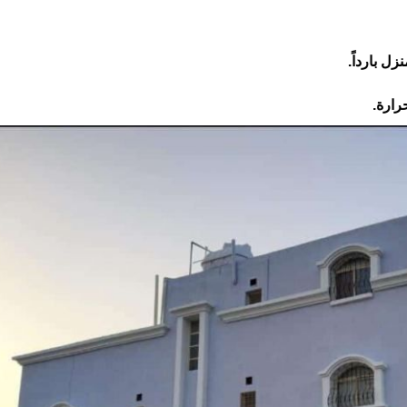
زل بارداً.
رارة.