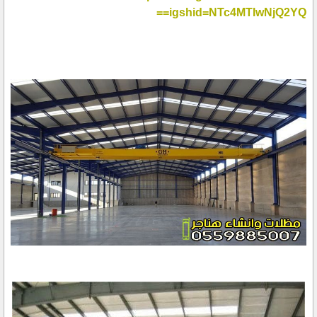
igshid=NTc4MTIwNjQ2YQ==