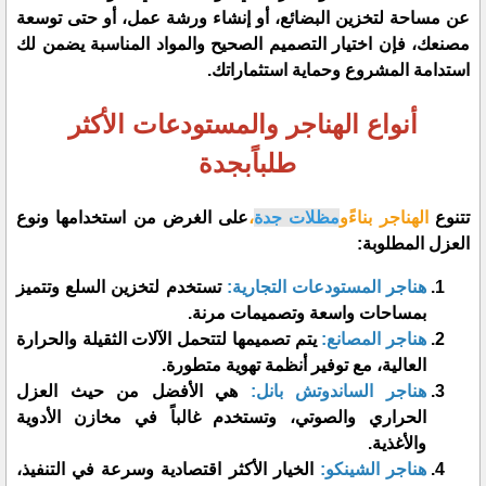
عن مساحة لتخزين البضائع، أو إنشاء ورشة عمل، أو حتى توسعة
مصنعك، فإن اختيار التصميم الصحيح والمواد المناسبة يضمن لك
استدامة المشروع وحماية استثماراتك.
​أنواع الهناجر والمستودعات الأكثر
طلباًبجدة
​تتنوع
الهناجر بناءًو
مظلات جدة
،
على الغرض من استخدامها ونوع
العزل المطلوبة:
هناجر المستودعات التجارية:
تستخدم لتخزين السلع وتتميز
بمساحات واسعة وتصميمات مرنة.
هناجر المصانع:
يتم تصميمها لتتحمل الآلات الثقيلة والحرارة
العالية، مع توفير أنظمة تهوية متطورة.
هناجر الساندوتش بانل:
هي الأفضل من حيث العزل
الحراري والصوتي، وتستخدم غالباً في مخازن الأدوية
والأغذية.
هناجر الشينكو:
الخيار الأكثر اقتصادية وسرعة في التنفيذ،