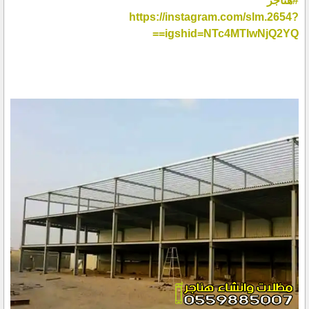
#هناجر
https://instagram.com/slm.2654?
igshid=NTc4MTIwNjQ2YQ==