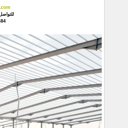
h.com
للتواصل 
885007