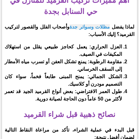
​أهم مميزات تركيب القرميد للمنازل في
حي السنابل بجدة
​لماذا يفضل
مظلات وسواتر جدة
وأصحاب الفلل والقصور لتركيب
القرميد؟ إليك الأسباب:
​العزل الحراري: يعمل كحاجز طبيعي يقلل من استهلاك
المكيفات في الصيف.
​مقاومة الرطوبة: يمنع تشكل العفن أو تسرب مياه الأمطار
إلى السقف الخرساني.
​الشكل الجمالي: يمنح المبنى طابعاً فخماً، سواء كان
التصميم مودرن أو كلاسيك.
​طول العمر الافتراضي: بعض أنواع القرميد الجيد قد تعمر
لأكثر من 50 عاماً دون الحاجة لصيانة دورية.
​نصائح ذهبية قبل شراء القرميد
​قبل البدء في عملية الشراء، تأكد من مراعاة النقاط التالية
لضمان أفضل نتيجة: