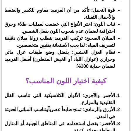
​قوة التحمل: تأكد من أن القرميد مقاوم للكسر والضغط
والأحمال الثقيلة.
​ثبات اللون: اختر الأنواع التي خضعت لعمليات طلاء وحرق
احترافية لضمان عدم شحوب اللون بفعل الشمس.
​الميلان الصحيح: تركيب القرميد يتطلب زوايا ميلان دقيقة
لتصريف المياه؛ لذا يجب الاستعانة بفنيين متخصصين.
​نظام العزل الخشبي: يفضل وضع طبقات عزل مائي
وحراري (عوازل اللباد أو الخيش المقطرن) أسفل القرميد
لضمان حماية 100%.
​كيفية اختيار اللون المناسب؟
​الأحمر والآجري: الألوان الكلاسيكية التي تناسب الفلل
التقليدية والمزارع.
​الأزرق والرمادي: تمنح طابعاً عصرياًوتناسب المباني الحديثة
في المدن.
​الأخضر: يفضل استخدامه في المناطق الجبلية أو المنازل
المحاطة بحدائق كثيفة.