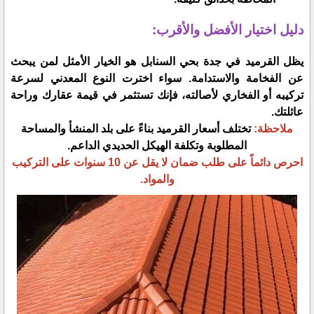
​دليل اختيار الأفضل والأقرب:
​يظل القرميد في جدة بحي السنابل هو الخيار الأمثل لمن يبحث
عن الفخامة والاستدامة. سواء اخترت النوع المعدني لسرعة
تركيبه أو الفخاري لأصالته، فإنك تستثمر في قيمة عقارك وراحة
عائلتك.
​ملاحظة:
تختلف أسعار القرميد بناءً على بلد المنشأ والمساحة
المطلوبة وتكلفة الهيكل الحديدي الداعم.
احرص دائماً على طلب ضمان لا يقل عن 10 سنوات على التركيب
والمواد.