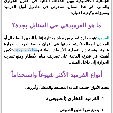
الجمالية الكلاسيكية وبين الكفاءة العالية في العزل الحراري
والمائي. في هذا المقال، سنغوص في تفاصيل أنواع القرميد
ومميزاته وكيفية اختياره.
​ما هو القرميدفي حي السنابل بجدة؟
القرميد:
هو حجارة تُصنع من مواد مختارة (غالباً الطين الصلصال أو
المعادن المعالجة) يتم حرقها في أفران خاصة لدرجات حرارة
عالية، وتستخدم لتغطية الأسطح المائلة.و
مظلات جدة
،تكمن
أهميته في قدرته الفائقة على تصريف مياه الأمطار ومنع تسرب
الحرارة إلى داخل المبنى.
أنواع القرميد الأكثر شيوعاً واستخداماً
​تتعدد الأنواع حسب المادة المصنعة والمنشأ، وأبرزها:
​القرميد الفخاري (الطبيعي):
​يصنع من الطين الطبيعي.