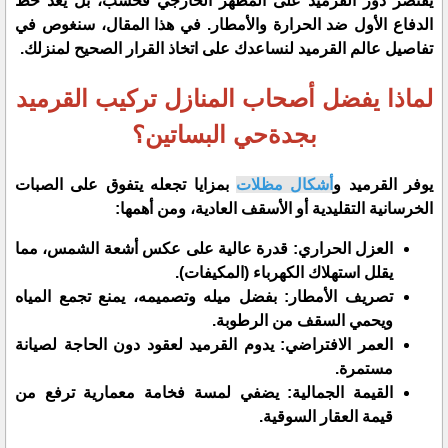
يقتصر دور القرميد على المظهر الخارجي فحسب، بل يعد خط
الدفاع الأول ضد الحرارة والأمطار. في هذا المقال، سنغوص في
تفاصيل عالم القرميد لنساعدك على اتخاذ القرار الصحيح لمنزلك.
لماذا يفضل أصحاب المنازل تركيب القرميد
بجدةحي البساتين؟
​يوفر القرميد و
أشكال مظلات
بمزايا تجعله يتفوق على الصبات
الخرسانية التقليدية أو الأسقف العادية، ومن أهمها:
​العزل الحراري: قدرة عالية على عكس أشعة الشمس، مما
يقلل استهلاك الكهرباء (المكيفات).
​تصريف الأمطار: بفضل ميله وتصميمه، يمنع تجمع المياه
ويحمي السقف من الرطوبة.
​العمر الافتراضي: يدوم القرميد لعقود دون الحاجة لصيانة
مستمرة.
​القيمة الجمالية: يضفي لمسة فخامة معمارية ترفع من
قيمة العقار السوقية.