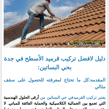
دليل لافضل تركيب قرميد الأسطح في جدة
بحي البساتين:
المقدمه:كل ما تحتاج لمعرفته للحصول على سقف
مثالي
​يعتبر تركيب القرميدفي حي البساتين من
أرقى الحلول الهندسية
التي تجمع بين الجمالية الكلاسيكية والحماية الفائقة للمباني. لا