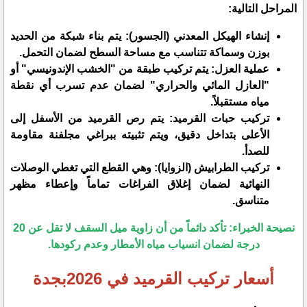
المراحل التالية:
​إنشاء الهيكل المعدني (الجسور): يتم بناء شبكة من الحديد
بوزن وسماكة تتناسب مع مساحة السطح لضمان التحمل.
​عملية العزل: يتم تركيب طبقة من "الخشب الإندونيسي" أو
"العازل المائي والحراري" لضمان عدم تسرب أي نقطة
مياه مستقبلاً.
​تركيب حبات القرميد: يتم رص القرميد من الأسفل إلى
الأعلى بتداخل دقيق، ويتم تثبيته ببراغي مجلفنة مقاومة
للصدأ.
​تركيب الطرابيش (الزوايا): وهي القطع التي تغطي الوصلات
النهائية لضمان إغلاق الفراغات تماماً وإعطاء مظهر
متناسق.
​نصيحة الخبراء: تأكد دائماً من أن زاوية ميل السقف لا تقل عن 20
درجة لضمان انسياب مياه الأمطار وعدم ركودها.
​أسعار تركيب القرميد في 2026بجدة