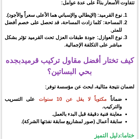
​تتفاوت الأسعار بناءً على عدة عوامل:
​نوع القرميد: (الإيطالي والإسباني هما الأعلى سعراً والأجود).
​المساحة: كلما زادت المساحة، قد تحصل على خصم أفضل
للمتر.
​نوع العوازل: جودة طبقات العزل تحت القرميد تؤثر بشكل
مباشر على التكلفة الإجمالية.
​كيف تختار أفضل مقاول تركيب قرميدبجده
بحي البساتين؟
​لضمان نتيجة مثالية، ابحث عن مؤسسة توفر:
​ضماناً
مكتوباً لا يقل عن 10 سنوات
على التسريب
والتركيب.
​معاينة فنية دقيقة قبل البدء بالعمل.
​سابقة أعمال (صور لمشاريع سابقة نفذتها الشركة).
ختاما:​دليل التميز