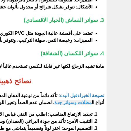
​الأشكال: تتوفر بشكل شرائح أو مجدول بألوان خشب
​3. سواتر القماش (الخيار الاقتصادي)
​تعتمد على أقمشة عالية الجودة مثل PVC الكوري أو الألماني، والبولي إيثيلين.
​المميزات: رخيصة الثمن، سهلة التركيب، وتتوفر ب
​4. سواتر اللكسان (الشفافة)
​مادة تشبه الزجاج لكنها غير قابلة للكسر، تستخدم غالب
نصائح ذهبي
​نصيحة الخبراءقبل البدء:
تأكد دائماً من نوعية الدهان ا
أنواع ال
مظلات وسواتر جدة
،
لضمان عدم الصدأ وتغير الل
​تحديد الارتفاع المناسب: اطلب من الفني قياس الار
​التثبيت الآمن: تأكد من جودة البراغي (العمدان) و
​التصميم الموحد: اختر لوناً وتصميماً يتماشى مع 