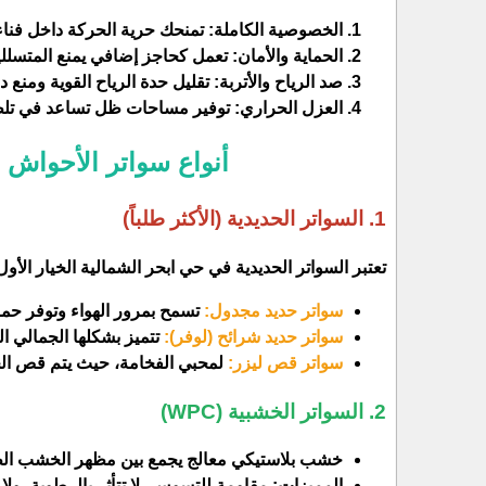
​الخصوصية الكاملة: تمنحك حرية الحركة داخل فناء
​الحماية والأمان: تعمل كحاجز إضافي يمنع المتسللي
​صد الرياح والأتربة: تقليل حدة الرياح القوية ومنع
​العزل الحراري: توفير مساحات ظل تساعد في تلطي
​أنواع سواتر الأحواش 
​1. السواتر الحديدية (الأكثر طلباً)
​تعتبر السواتر الحديدية في حي ابحر الشمالية الخيار الأول
سواتر حديد مجدول:
تسمح بمرور الهواء وتوفر حما
سواتر حديد شرائح (لوفر):
تتميز بشكلها الجمالي ا
سواتر قص ليزر:
لمحبي الفخامة، حيث يتم قص الح
​2. السواتر الخشبية (WPC)
​خشب بلاستيكي معالج يجمع بين مظهر الخشب الطب
المميزات: مقاومة للتسوس، لا تتأثر بالرطوبة، ولا