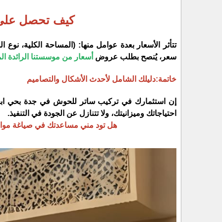
​كيف تحصل على أ
​تتأثر الأسعار بعدة عوامل منها: (المساحة الكلية، نوع ال
سعر، يُنصح بطلب عروض
أسعار من موسستنا الرائدة ال
​خاتمة:دليلك الشامل لأحدث الأشكال والتصاميم
إن استثمارك في تركيب ساتر للحوش في جدة بحي ابحر 
احتياجاتك وميزانيتك، ولا تتنازل عن الجودة في التنفيذ.
​هل تود مني مساعدتك في صياغة مواصف