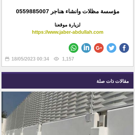
مؤسسة مظلات وانشاء هناجر 0559885007
لزيارة موقعنا
https://www.jaber-abdullah.com
18/05/2023 00:34
1,157
مقالات ذات صلة