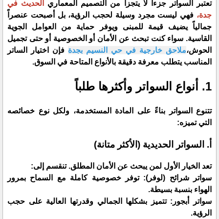
​تعتبر السواتر جزءاً لا يتجزأ من التصميم المعماري
الحديث في
جدة،
فهي ليست مجرد وسيلة لحجب الرؤية، بل أصبحت عنصراً
جمالياً يضيف قيمة للمبنى ويوفر حماية من العوامل الجوية
القاسية. سواء كنت تبحث عن الأمان أو الخصوصية أو حتى تجميل
الحوش،
ملاحق خارجية في حي النسيم بجدة
فإن اختيار الساتر
المناسب يتطلب معرفة دقيقة بالأنواع المتاحة في السوق.
​1. أنواع السواتر وأكثرها طلباً
​تتنوع السواتر بناءً على المادة المستخدمة، ولكل نوع خصائصه
التي تميزه:
​أ. السواتر الحديدية (الأكثر متانة)
​تعد الخيار الأول لمن يبحث عن الأمان المطلق. تنقسم إلى:
​سواتر شرائح (لوفر): توفر خصوصية كاملة مع السماح بمرور
الهواء بنسبة بسيطة.
​سواتر أبجور: تتميز بشكلها الجمالي وقدرتها العالية على حجب
الرؤية.