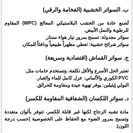
​ب. السواتر الخشبية (الفخامة والرقي)
​تُصنع عادة من الخشب البلاستيكي المعالج (WPC) المقاوم
للرطوبة والنمل الأبيض.
​سواتر مجدولة: تسمح بمرور تيار هواء ممتاز.
​سواتر شرائح خشبية: تعطي مظهراً طبيعياً ودافئاً للمكان.
​ج. سواتر القماش (اقتصادية وسريعة)
​تعتبر الحل الأسرع والأقل تكلفة، وتستخدم خامات مثل:
​PVC الكوري والألماني: عزل كامل للماء والغبار.
​البولي إيثيلين: يوفر تهوية جيدة ومقاومة للحرائق.
​د. سواتر اللكسان (الشفافية المقاومة للكسر)
​مادة تشبه الزجاج لكنها غير قابلة للكسر، تتوفر بألوان متعددة
وتسمح بمرور الضوء مع الحفاظ على الخصوصية (حسب درجة
اللون).