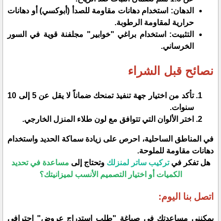
​الدهان: استخدام دهانات مقاومة للصدأ (أبوكسي) أو دهانات
حرارية لمقاومة الرطوبة.
​التثبيت: استخدام براغي "خوابير" مجلفنة قوية في السور
الخرساني.
​نصائح قبل الشراء
​تأكد من اختيار جهة تنفيذ تمنحك ضماناً لا يقل عن 5 إلى 10
سنوات.
​اختر الألوان التي تتوافق مع لون طلاء المنزل الخارجي.
​في المناطق الساحلية، احرص على زيادة سماكة الحديد واستخدام
دهانات مقاومة للملوحة.
​هل تفكر في
تركيب ساتر لمنزلك
وتحتاج إلى
مساعدة في تحديد
الكميات أو اختيار التصميم الأنسب لميزانيتك؟
اتصل بنا اليوم:
يمكنني مساعدتك في صياغة "طلب استدراج عروض" احترافي