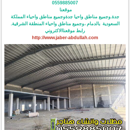
0559885007
موقعنا
جدة.وجميع مناطق واحيا جدةوجميع مناطق واحياء المملكة
السعودية بالدمام ،وجميع مناطق واحياء المنطقة الشرقية.
رابط موقعناالاكتروني
http://www.jaber-abdullah.com