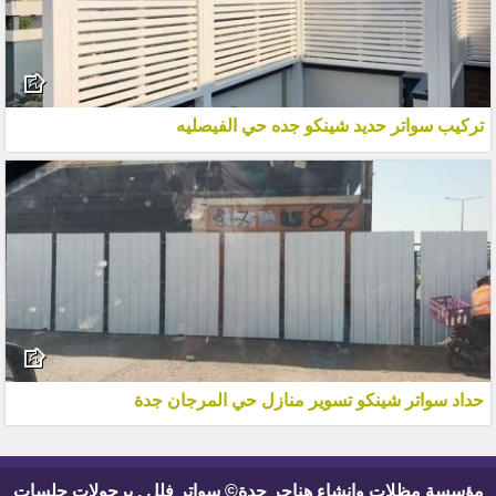
تركيب سواتر حديد شينكو جده حي الفيصليه
حداد سواتر شينكو تسوير منازل حي المرجان جدة
مؤسسة مظلات وانشاء هناجر جدة© سواتر فلل , برجولات جلسات