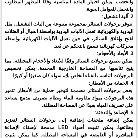
والخشب. يمكن اختيار المادة المناسبة وفقًا للمظهر المطلوب
والتحمل للعوامل الجوية.
2. آلية التشغيل:
تتوفر برجولات الستائر بمجموعة متنوعة من آليات التشغيل، مثل
اليدوية والكهربائية. تعمل الآليات اليدوية بواسطة الحبال أو العتلات
لفتح وإغلاق الستائر، في حين تعمل الآليات الكهربائية بواسطة
محركات كهربائية تسمح بالتحكم عن بُعد.
3. الأبعاد والأحجام:
يمكن تصنيع برجولات الستائر وفقًا للأبعاد والأحجام المختلفة، مما
يتيح تناسبها مع المساحة الخارجية المحددة. يمكن تخصيص
البرجولات لتناسب الفناء الخاص بك، سواء كان صغيرًا أو كبيرًا.
4. الحماية من الأمطار:
بعض برجولات الستائر مصممة لتوفير حماية من الأمطار. تتميز
هذه البرجولات بمواد مقاومة للماء ونظام تصريف مدمج يساعد
على تصريف المياه بعيدًا عن المساحة المظللة.
5. الإضاءة والتدفئة:
يمكن إضافة ملحقات إضافية إلى برجولات الستائر لتعزيز
وظائفها. يمكن تثبيت أضواء LED مدمجة لإضفاء الإضاءة
المباشرة أو الغامضة في المساحة المظللة. كما يمكن تثبيت