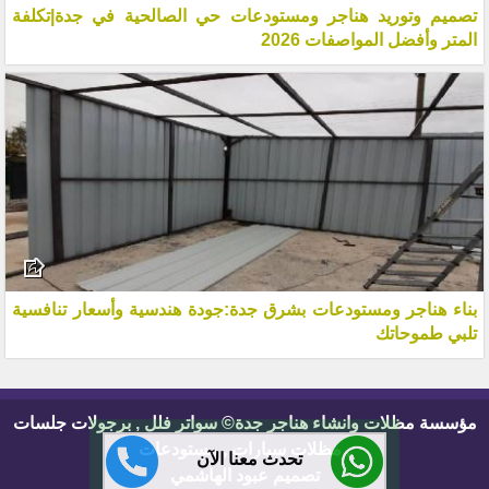
تصميم وتوريد هناجر ومستودعات حي الصالحية في جدة|تكلفة
المتر وأفضل المواصفات 2026
بناء هناجر ومستودعات بشرق جدة:جودة هندسية وأسعار تنافسية
تلبي طموحاتك
مؤسسة مظلات وانشاء هناجر جدة© سواتر فلل , برجولات جلسات
, مظلات سيارات , مستودعات
تحدث معنا الآن
تصميم عبود الهاشمي