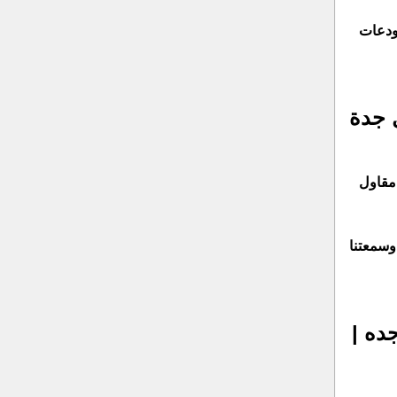
تودعات
 جدة
 مقاول
وسمعتنا
ده |