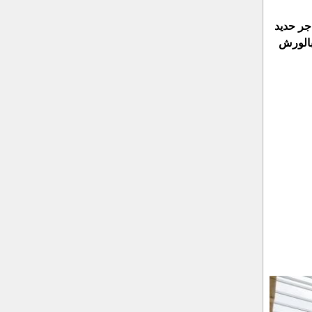
جر حديد
بالورش