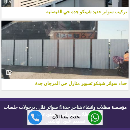
تركيب سواتر حديد شينكو جده حي الفيصليه
حداد سواتر شينكو تسوير منازل حي المرجان جدة
مؤسسة مظلات وانشاء هناجر جدة© سواتر فلل , برجولات جلسات
, مظلات سيارات , مستودعات
تحدث معنا الآن
تصميم عبود الهاشمي