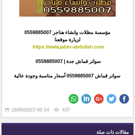
مؤسسة مظلات وانشاء هناجر 0559885007
لزيارة موقعنا
https://www.jaber-abdullah.com
سواتر قماش جدة | 0559885007
سواتر قماش 0559885007 أسعار مناسبة وجودة عالية
18/05/2023 00:34
437
مقالات ذات صلة