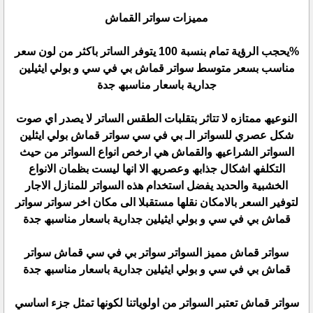
ممیزات سواتر القماش
%یحجب الرؤیة تمام بنسبة 100 یتوفر الساتر باكثر من لون سعر
مناسب بسعر متوسط سواتر قماش بي في سي و بولي ایثیلین
جداریة باسعار مناسبھ جدة
النوعیھ ممتازه لا تتاثر بتقلبات الطقس الساتر لا یصدر اي صوت
شكل عصري للسواتر الـ بي في سي سواتر قماش بولي ایثلین
السواتر الشراعیھ والقماش ھي ارخص انواع السواتر من حیث
التكلفھ اشكال جذابھ وعصریھ الا انھا لیست بظمان الانواع
الخشبیة والحدید یفضل استخدام ھذه السواتر للمنازل الاجار
لتوفیر السعر بالامكان نقلھا مستقبلا الى مكان اخر سواتر سواتر
قماش بي في سي و بولي ایثیلین جداریة باسعار مناسبھ جدة
سواتر قماش ممیز السواتر سواتر بي في سي قماش سواتر
قماش بي في سي و بولي ایثیلین جداریة باسعار مناسبھ جدة
سواتر قماش تعتبر السواتر من اولویاتنا لكونھا تمثل جزء اساسي