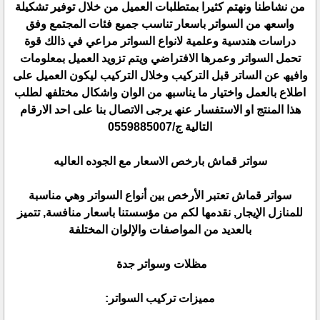
من نشاطنا ونھتم كثیرا بمتطلبات العمیل من خلال توفیر تشكیلة
واسعھ من السواتر باسعار تناسب جمیع فئات المجتمع وفق
دراسات ھندسیة وعلمیة لانواع السواتر مراعي في ذالك قوة
تحمل السواتر وعمرھا الافتراضي ویتم تزوید العمیل بمعلومات
وافیھ عن الساتر قبل التركیب وخلال التركیب لیكون العمیل على
اطلاع بالعمل واختیار ما یناسبھ من الوان واشكال مختلفھ لطلب
ھذا المنتج او الاستفسار عنھ یرجى الاتصال بنا على احد الارقام
التالیة ج/0559885007
سواتر قماش بارخص الاسعار مع الجوده العاليه
سواتر قماش تعتبر الأرخص بين أنواع السواتر وهي مناسبة
للمنازل الإيجار, نقدمها لكم من مؤسستنا باسعار منافسة, تتميز
بالعديد من المواصفات والإلوان المختلفة
مظلات وسواتر جدة
مميزات تركيب السواتر: