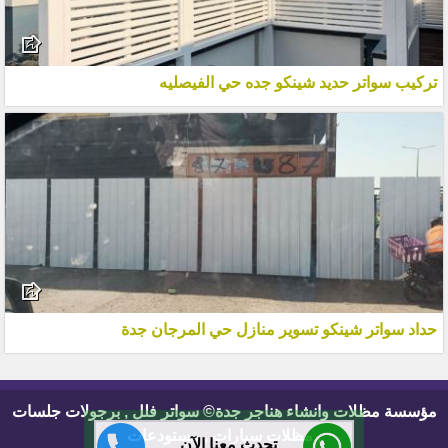
تركيب سواتر حديد شينكو جده حي الفيصليه
حداد سواتر شينكو تسوير منازل حي المرجان جدة
مؤسسة مظلات وانشاء هناجر جدة© سواتر فلل , برجولات جلسات
, مظلات سيارات , مستودعات
تحدث معنا الآن