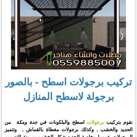
تركيب برجولات اسطح - بالصور
برجولة لاسطح المنازل
نقوم بتركيب
برجولات
اسطح والبلكونات
في جدة ومكة
من
الحديد والخشب , وكذلك برجولات مغطاة بالقماش , وتتميز
البرجولات عموما وخاصة الحديد شكل الخشب بمرونة التصميم