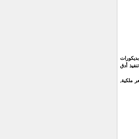
بديكورات
نفيذ أدق
 ملكية,