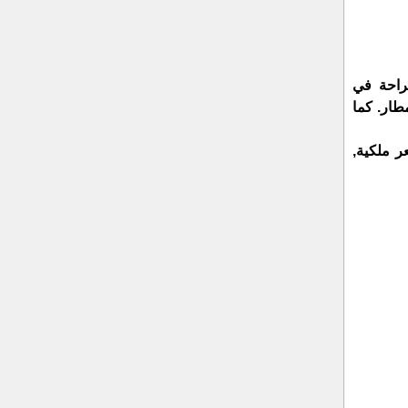
راحة في
طار. كما
 ملكية,