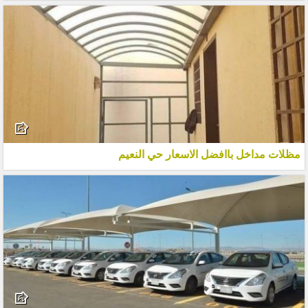
مظلات مداخل باافضل الاسعار حي النعيم