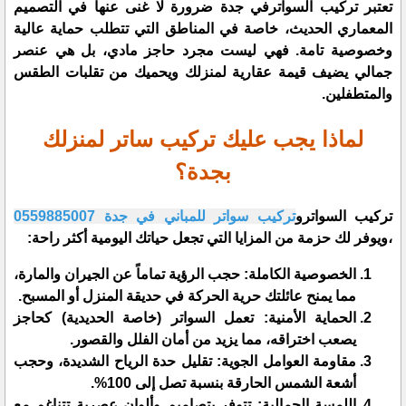
​تعتبر تركيب السواترفي جدة ضرورة لا غنى عنها في التصميم
المعماري الحديث، خاصة في المناطق التي تتطلب حماية عالية
وخصوصية تامة. فهي ليست مجرد حاجز مادي، بل هي عنصر
جمالي يضيف قيمة عقارية لمنزلك ويحميك من تقلبات الطقس
والمتطفلين.
لماذا يجب عليك تركيب ساتر لمنزلك
بجدة؟
​تركيب السواترو
تركيب سواتر للمباني في جدة 0559885007
،ويوفر لك حزمة من المزايا التي تجعل حياتك اليومية أكثر راحة:
​الخصوصية الكاملة: حجب الرؤية تماماً عن الجيران والمارة،
مما يمنح عائلتك حرية الحركة في حديقة المنزل أو المسبح.
​الحماية الأمنية: تعمل السواتر (خاصة الحديدية) كحاجز
يصعب اختراقه، مما يزيد من أمان الفلل والقصور.
​مقاومة العوامل الجوية: تقليل حدة الرياح الشديدة، وحجب
أشعة الشمس الحارقة بنسبة تصل إلى 100%.
​اللمسة الجمالية: تتوفر بتصاميم وألوان عصرية تتناغم مع