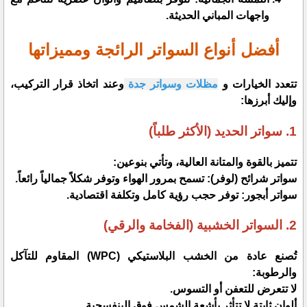
واجهات المباني الحديثة.
​أفضل أنواع السواتر الرائجة ومميزاتها
​تتعدد الخيارات و
مظلات وسواتر جدة
وعند اتخاذ قرار التركيب،
وإليك أبرزها:
​1. سواتر الحديد (الأكثر طلباً)
​تتميز بالقوة والمتانة العالية، وتأتي بنوعين:
​سواتر شرائح (لوفر): تسمح بمرور الهواء وتوفر شكلاً جمالياً رائعاً.
​سواتر أبجور: توفر حجب رؤية كامل وتكلفة اقتصادية.
​2. السواتر الخشبية (الفخامة والرقي)
​تُصنع عادة من الخشب البلاستيكي (WPC) المقاوم للتآكل
والرطوبة:
​لا تتعرض للتعفن أو التسوس.
​ألوان ثابتة لا تتأثر بأشعة الشمس فوق البنفسجية.