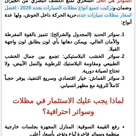
​السواتر هي الحل
السحري لمنع الكشف البصري من الجيران
وضمان،و
تركيب جميع انواع مظلات السيارات بجده 2026 - افضل
اسعار مظلات سيارات جده
،حرية الحركة داخل الحوش، ولها عدة
أنواع:
​سواتر الحديد (المجدول والشرائح): تتميز بالقوة المفرطة
والأمان العالي، ويمكن دهانها بأي لون يطابق لون واجهة
الفيلا.
​سواتر الخشب البلاستيكي: تجمع بين جمال الخشب
الطبيعي ومقاومة البلاستيك للرطوبة والنمل الأبيض، ولا
تحتاج لصيانة دورية.
​سواتر القماش: خيار اقتصادي وسريع التنفيذ، يوفر حجباً
كاملاً للرؤية مع مظهر انسيابي.
​لماذا يجب عليك الاستثمار في مظلات
وسواتر احترافية؟
​رفع القيمة السوقية: المنازل المجهزة بجلسات خارجية
منظمة وسواتر فاخرة تُباع وتؤجر بأسعار أعلى.