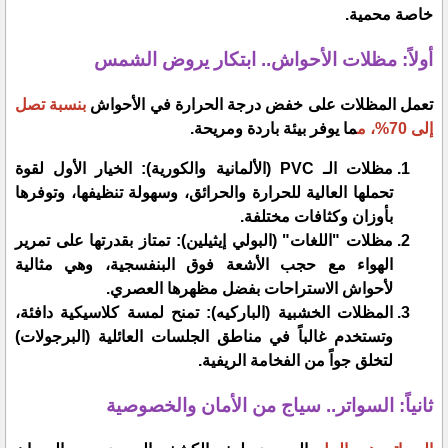
خاصة محمية.
​أولاً: مظلات الأحواش.. ابتكار يروض الشمس
​تعمل المظلات على خفض درجة الحرارة في الأحواش
بنسبة تصل
إلى 70%، م
ما يوفر بيئة باردة ومريحة.
​مظلات الـ PVC (الألمانية والكورية): الخيار الأول لقوة
تحملها العالية للحرارة والحرائق، وسهولة تنظيفها، وتوفرها
بأوزان وكثافات مختلفة.
​مظلات "اللغات" (البولي إيثيلين): تمتاز بقدرتها على تمرير
الهواء مع حجب الأشعة فوق البنفسجية، وهي مثالية
لأحواش الاستراحات بفضل مظهرها العصري.
​المظلات الخشبية (الباركيه): تمنح لمسة كلاسيكية دافئة،
وتستخدم غالباً في مناطق الجلسات العائلية (البرجولات)
لتخلق جواً من الفخامة الريفية.
​ثانياً: السواتر.. سياج من الأمان والخصوصية