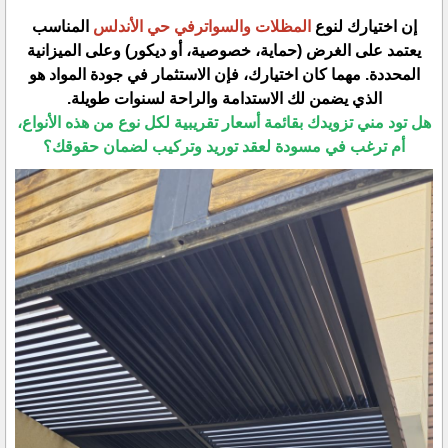
​إن اختيارك لنوع
المظلات والسواترفي حي الأندلس
المناسب
يعتمد على الغرض (حماية، خصوصية، أو ديكور) وعلى الميزانية
المحددة. مهما كان اختيارك، فإن الاستثمار في جودة المواد هو
الذي يضمن لك الاستدامة والراحة لسنوات طويلة.
​هل تود مني تزويدك بقائمة أسعار تقريبية لكل نوع من هذه الأنواع،
أم ترغب في مسودة لعقد توريد وتركيب لضمان حقوقك؟