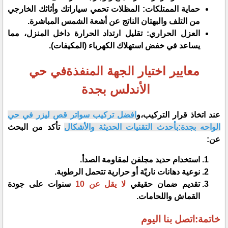
​حماية الممتلكات: المظلات تحمي سياراتك وأثاثك الخارجي
من التلف والبهتان الناتج عن أشعة الشمس المباشرة.
​العزل الحراري: تقليل ارتداد الحرارة داخل المنزل، مما
يساعد في خفض استهلاك الكهرباء (المكيفات).
​معايير اختيار الجهة المنفذةفي حي
الأندلس بجدة
​عند اتخاذ قرار التركيب،و
افضل تركيب سواتر قص ليزر في حي
الواحه بجدة:بأحدث التقنيات الحديثة والأشكال
تأكد من البحث
عن:
​استخدام حديد مجلفن لمقاومة الصدأ.
​نوعية دهانات ناريّة أو حرارية تتحمل الرطوبة.
​تقديم ضمان حقيقي
لا يقل عن 10
سنوات على جودة
القماش واللحامات.
​خاتمة:اتصل بنا اليوم