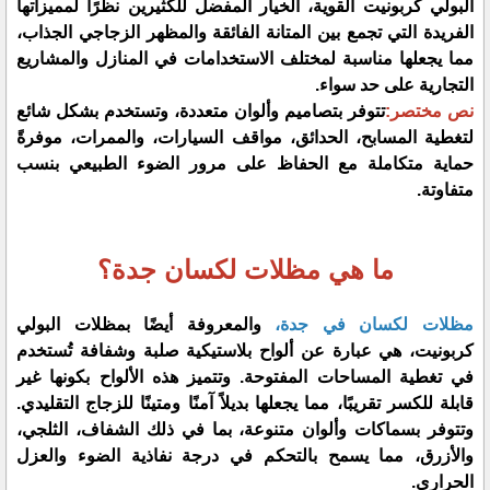
البولي كربونيت القوية، الخيار المفضل للكثيرين نظرًا لمميزاتها
الفريدة التي تجمع بين المتانة الفائقة والمظهر الزجاجي الجذاب،
مما يجعلها مناسبة لمختلف الاستخدامات في المنازل والمشاريع
التجارية على حد سواء.
نص مختصر:
تتوفر بتصاميم وألوان متعددة، وتستخدم بشكل شائع
لتغطية المسابح، الحدائق، مواقف السيارات، والممرات، موفرةً
حماية متكاملة مع الحفاظ على مرور الضوء الطبيعي بنسب
متفاوتة.
ما هي مظلات لكسان جدة؟
مظلات لكسان في جدة،
والمعروفة أيضًا بمظلات البولي
كربونيت، هي عبارة عن ألواح بلاستيكية صلبة وشفافة تُستخدم
في تغطية المساحات المفتوحة. وتتميز هذه الألواح بكونها غير
قابلة للكسر تقريبًا، مما يجعلها بديلاً آمنًا ومتينًا للزجاج التقليدي.
وتتوفر بسماكات وألوان متنوعة، بما في ذلك الشفاف، الثلجي،
والأزرق، مما يسمح بالتحكم في درجة نفاذية الضوء والعزل
الحراري.