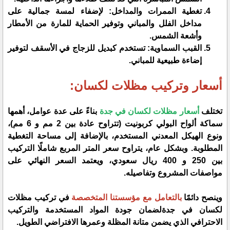
تغطية الممرات والمداخل: لإضفاء لمسة جمالية على
مداخل الفلل والمباني وتوفير الحماية للمارة من الأمطار
وأشعة الشمس.
القبب السماوية: تستخدم كبديل للزجاج في الأسقف لتوفير
إضاءة طبيعية للمباني.
أسعار وتركيب مظلات لكسان:
تختلف
أسعار مظلات لكسان في جدة
بناءً على عدة عوامل، أهمها
سماكة ألواح البولي كربونيت (تتراوح عادة بين 2 مم و 6 مم)،
ونوع الهيكل المعدني المستخدم، بالإضافة إلى مساحة التغطية
المطلوبة. وبشكل عام، يتراوح سعر المتر المربع شاملًا التركيب
بين 250 و 400 ريال سعودي، ويعتمد السعر النهائي على
مواصفات المشروع وتفاصيله.
وينصح دائمًا
بالتعامل مع مؤسستنا المتخصصة
في تركيب مظلات
لكسان في جدةلضمان جودة المواد المستخدمة والتركيب
الاحترافي الذي يضمن متانة المظلة وعمرها الافتراضي الطويل.