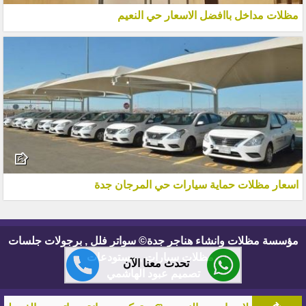
مظلات مداخل باافضل الاسعار حي النعيم
اسعار مظلات حماية سيارات حي المرجان جدة
مؤسسة مظلات وانشاء هناجر جدة© سواتر فلل , برجولات جلسات
, مظلات سيارات , مستودعات
تحدث معنا الآن
تصميم عبود الهاشمي