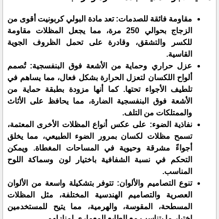
مقاومة فائقة للصدمات: تعد مادة البولي كربونيت أقوى من
الزجاج بحوالي 250 مرة، مما يجعل المظلات مقاومة
للكسر والتشقق، وقادرة على تحمل الظروف الجوية
القاسية.
عزل حراري وحماية من الأشعة فوق البنفسجية: تُصمم
ألواح اللكسان لتعزل الحرارة بشكل فعال، مما يساهم في
تلطيف الأجواء تحتها. كما أنها مزودة بطبقة حماية من
الأشعة فوق البنفسجية الضارة، مما يحافظ على الأثاث
والممتلكات من التلف.
نفاذية الضوء: على عكس أنواع المظلات الأخرى المعتمة،
تسمح مظلات لكسان بمرور الضوء الطبيعي، مما يخلق
أجواءً مشرقة وحيوية في المساحات المغطاة. ويمكن
التحكم في نسبة الشفافية باختيار لون وسماكة اللوح
المناسب.
تنوع التصاميم والألوان: تتوفر بتشكيلة واسعة من الألوان
العصرية والتصاميم الهندسية المختلفة، مثل المظلات
المسطحة، المقوسة، والهرمية، مما يتيح للمستخدمين
اختيار ما يتناسب مع الطابع المعماري لمنازلهم.