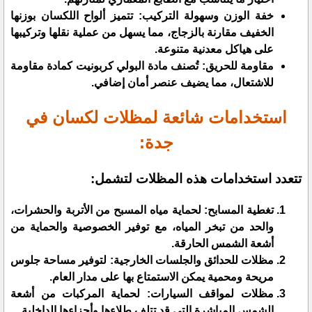
خفة الوزن وسهولة التركيب: تتميز ألواح اللكسان بوزنها
الخفيف مقارنة بالزجاج، مما يسهل من عملية نقلها وتركيبها
على هياكل معدنية متنوعة.
مقاومة للحريق: تُصنف مادة البولي كربونيت كمادة مقاومة
للاشتعال، مما يضيف عنصر أمان إضافي.
استخدامات شائعة لمظلات لكسان في
جدة:
تتعدد استخدامات هذه المظلات لتشمل:
تغطية المسابح: لحماية مياه المسبح من الأتربة والحشرات،
والحد من تبخر المياه، مع توفير الخصوصية والحماية من
أشعة الشمس الحارقة.
مظلات للحدائق والجلسات الخارجية: لتوفير مساحة جلوس
مريحة ومحمية يمكن الاستمتاع بها على مدار العام.
مظلات لمواقف السيارات: لحماية المركبات من أشعة
الشمس المباشرة التي قد تتلف طلاءها وأجزاءها الداخلية.