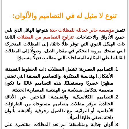
تنوع لا مثيل له في التصاميم والألوان:
تتميز
مؤسسه جابر عبدلله للمظلات جدة
بتنوعها الهائل الذي يلبي
جميع الأذواق والاحتياجات.
تتراوح التصاميم من المظلات
الثابتة
ذات الهيكل القوي التي توفر ظلًا دائمًا، إلى المظلات المتحركة
التي تمنحك مرونة التحكم في مقدار الظل، وصولًا إلى المظلات
القابلة للطي المثالية للمساحات التي تتطلب تعديلًا مستمرًا.
التصاميم العصرية: تشمل المظلات ذات الخطوط النظيفة،
الأشكال الهندسية المبتكرة، والتصاميم المعلقة التي تضفي
مظهرًا عصريًا ومستقبليًا. هذه التصاميم غالبًا ما تكون
مصممة لتتكامل بسلاسة مع الهندسة المعمارية الحديثة.
التصاميم الكلاسيكية والتقليدية: للباحثين عن الأناقة
الخالدة، تتوفر مظلات بتصاميم مستوحاة من الطرازات
الأندلسية أو التراثية، مع تفاصيل زخرفية وأقمشة بألوان
دافئة تضفي طابعًا أصيلًا.
ألوان جذابة ومتناسقة: لم تعد المظلات مقتصرة على