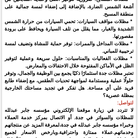
أشعة الشمس الضارة، بالإضافة إلى إضفاء لمسة جمالية على
منطقة المسبح.
* مظلات مواقف السيارات: تحمي السيارات من حرارة الشمس
الشديدة والغبار، مما يقلل من تلف السيارة ويحافظ على برودة
مقصورتها.
* مظلات المداخل والممرات: توفر حماية للمشاة وتضيف لمسة
ترحيبية للمباني.
* مظلات الفعاليات والمناسبات: حلول سريعة وعملية لتوفير
الظل في الأماكن المفتوحة خلال الاحتفالات والمعارض.
تعتبر مظلات جدة استثمارًا ذكيًا يجمع بين الوظيفة والجمال، وتوفر
حلولًا عملية ومستدامة لمواجهة تحديات الطقس، مع إضفاء طابع
فريد على أي مساحة. هل تفكر في تجديد مساحتك الخارجية
بمظلة عصرية؟
لتواصل:
لا تتردد في زيارة موقعنا الإلكتروني مؤسسه جابر عبدلله
للمظلات والسواتر في جدة. أو الاتصال بمركز خدمة العملاء
وخبراء مؤسسه جابر عبدلله في جدة،لمعرفة المزيد عن منتجاتهم
وخدماتهم.عملاء ممتازة واحترافية.وبارخص الاسعار لجميع