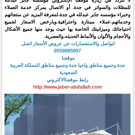
لا تتردد في زيارة موقعنا الإلكتروني مؤسسه جابر عبدلله
للمظلات والسواتر في جدة. أو الاتصال بمركز خدمة العملاء
وخبراء مؤسسه جابر عبدلله في جدة،لمعرفة المزيد عن منتجاتهم
وخدماتهم.عملاء ممتازة واحترافية.وبارخص الاسعار لجميع
احتياجاتك وميزانيتك الخاصة بها حيث يوجد منها جميع الأشكال
والأحجام والألوان والأنماط الحديثه،والعصرية.
لتواصل والاستفسارات عن عروض الأسعار اتصل
0559885007
موقعنا
جدة.وجميع مناطق واحيا جدة وجميع مناطق المملكة العربية
السعودية
رابط موقعناالاكتروني
http://www.jaber-abdullah.com