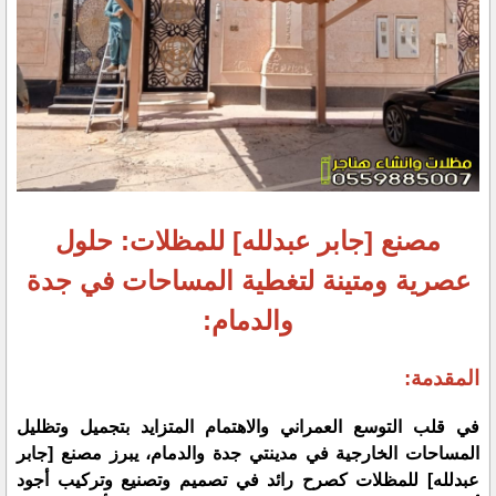
مصنع [جابر عبدلله] للمظلات: حلول
عصرية ومتينة لتغطية المساحات في جدة
والدمام:
المقدمة:
في قلب التوسع العمراني والاهتمام المتزايد بتجميل وتظليل
المساحات الخارجية في مدينتي جدة والدمام، يبرز مصنع [جابر
عبدلله] للمظلات كصرح رائد في تصميم وتصنيع وتركيب أجود