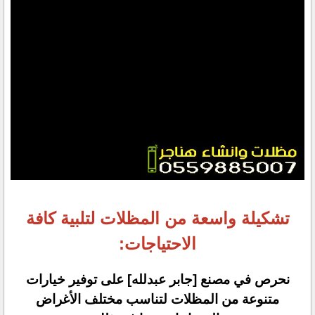
تشكيلة واسعة من المظلات لتلبية كافة
الاحتياجات:
نحرص في مصنع [جابر عبدلله] على توفير خيارات
متنوعة من المظلات لتناسب مختلف الأغراض