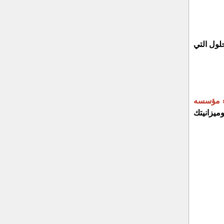
لول التي
اء مؤسسه
ميزانيتك