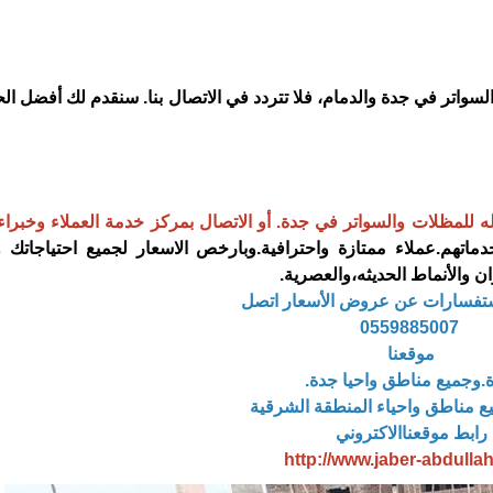
تر في جدة والدمام، فلا تتردد في الاتصال بنا. سنقدم لك أفضل الح
له للمظلات والسواتر في جدة. أو الاتصال بمركز خدمة العملاء وخبر
ماتهم.عملاء ممتازة واحترافية.وبارخص الاسعار لجميع احتياجاتك و
ان والأنماط الحديثه،والعصرية.
ستفسارات عن عروض الأسعار اتصل
0559885007
موقعنا
.وجميع مناطق واحيا جدة.
يع مناطق واحياء المنطقة الشرقية
رابط موقعناالاكتروني
http://www.jaber-abdulla