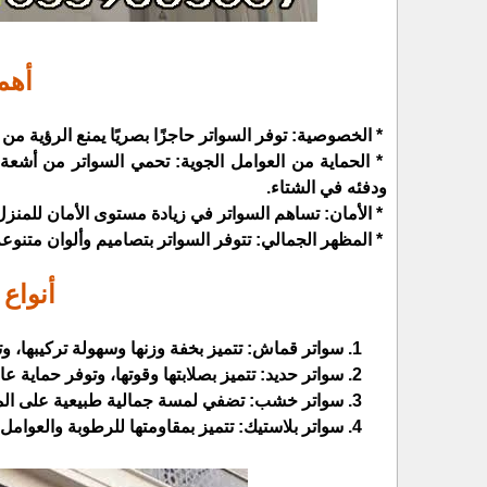
أهم
* الخصوصية: توفر السواتر حاجزًا بصريًا يمنع الرؤية من
* الحماية من العوامل الجوية: تحمي السواتر من أشعة
ودفئه في الشتاء.
* الأمان: تساهم السواتر في زيادة مستوى الأمان للمن
* المظهر الجمالي: تتوفر السواتر بتصاميم وألوان متنوعة
أنواع 
سواتر قماش: تتميز بخفة وزنها وسهولة تركيبها، وت
سواتر حديد: تتميز بصلابتها وقوتها، وتوفر حماية عا
سواتر خشب: تضفي لمسة جمالية طبيعية على المنز
سواتر بلاستيك: تتميز بمقاومتها للرطوبة والعوامل 