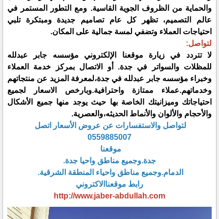
والحماية من الظروف الجوية القاسية. ومع التطور المستمر في
عالم التصميم، تظهر كل عام تصاميم جديدة ومبتكرة تلبي
احتياجات العملاء وتضفي لمسة جمالية على المكان.
لتواصل:
لا تتردد في زيارة موقعنا الإلكتروني مؤسسه جابر عبدلله
للمظلات والسواتر في جدة. أو الاتصال بمركز خدمة العملاء
وخبراء مؤسسه جابر عبدلله في جدة،لمعرفة المزيد عن منتجاتهم
وخدماتهم.عملاء ممتازة واحترافية.وبارخص الاسعار لجميع
احتياجاتك وميزانيتك الخاصة بها حيث يوجد منها جميع الأشكال
والأحجام والألوان والأنماط الحديثه،والعصرية.
لتواصل والاستفسارات عن عروض الأسعار اتصل
0559885007
موقعنا
جدة.وجميع مناطق واحيا جدة.
الدمام.وجميع مناطق واحياء المنطقة الشرقية.
رابط موقعناالاكتروني
http://www.jaber-abdullah.com