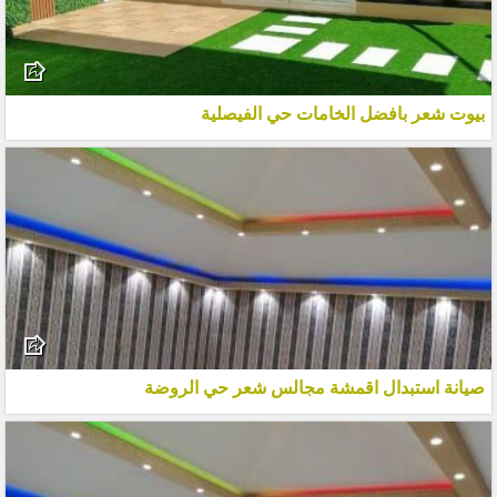
بيوت شعر بافضل الخامات حي الفيصلية
صيانة استبدال اقمشة مجالس شعر حي الروضة