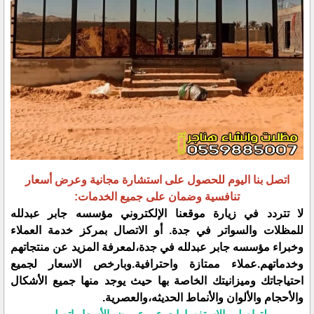
اتصل بنا اليوم للحصول على استشارة مجانية وعرض أسعار
تنافسية وضمان على جميع الخدمات:
لا تتردد في زيارة موقعنا الإلكتروني مؤسسه جابر عبدلله
للمظلات والسواتر في جدة. أو الاتصال بمركز خدمة العملاء
وخبراء مؤسسه جابر عبدلله في جدة،لمعرفة المزيد عن منتجاتهم
وخدماتهم.عملاء ممتازة واحترافية.وبارخص الاسعار لجميع
احتياجاتك وميزانيتك الخاصة بها حيث يوجد منها جميع الأشكال
والأحجام والألوان والأنماط الحديثه،والعصرية.