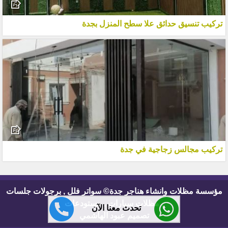
تركيب تنسيق حدائق علا سطح المنزل بجدة
تركيب مجالس زجاجية في جدة
مؤسسة مظلات وانشاء هناجر جدة© سواتر فلل , برجولات جلسات
, مظلات سيارات , مستودعات
تحدث معنا الآن
تصميم عبود الهاشمي