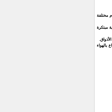
م مختلفة
ة مبتكرة
لأذواق.
 بالهواء