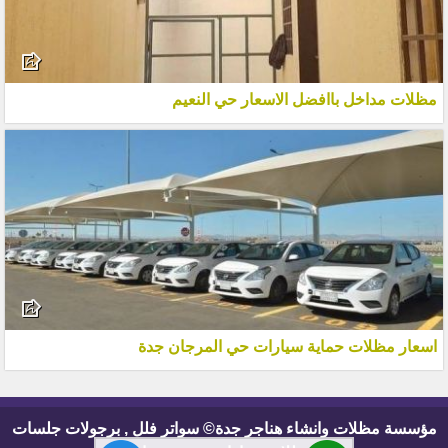
مظلات مداخل باافضل الاسعار حي النعيم
اسعار مظلات حماية سيارات حي المرجان جدة
مؤسسة مظلات وانشاء هناجر جدة© سواتر فلل , برجولات جلسات