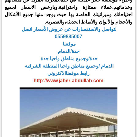
وخدماتهم.عملاء ممتازة واحترافية.وبارخص الاسعار لجميع
احتياجاتك وميزانيتك الخاصة بها حيث يوجد منها جميع الأشكال
والأحجام والألوان والأنماط الحديثه،والعصرية.
لتواصل والاستفسارات عن عروض الأسعار اتصل
0559885007
موقعنا
جدة/الدمام
جدة/وجميع مناطق واحيا جدة.
الدمام /وجميع مناطق واحيا المنطقة الشرقية
رابط موقعناالاكتروني
http://www.jaber-abdullah.com