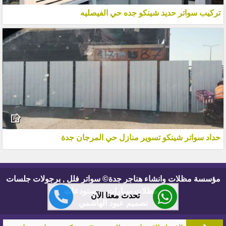
تركيب سواتر حديد شينكو جده حي الفيصليه
حداد سواتر شينكو تسوير منازل حي المرجان جدة
مؤسسة مظلات وانشاء هناجر جدة© سواتر فلل , برجولات جلسات
, مظلات سيارات , مستودعات
تحدث معنا الآن
تصميم عبود الهاشمي