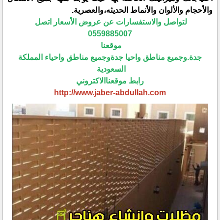
والأحجام والألوان والأنماط الحديثه،والعصرية.
لتواصل والاستفسارات عن عروض الأسعار اتصل
0559885007
موقعنا
جدة.وجميع مناطق واحيا جدةوجميع مناطق واحياء المملكة
السعودية
رابط موقعناالاكتروني
http://www.jaber-abdullah.com