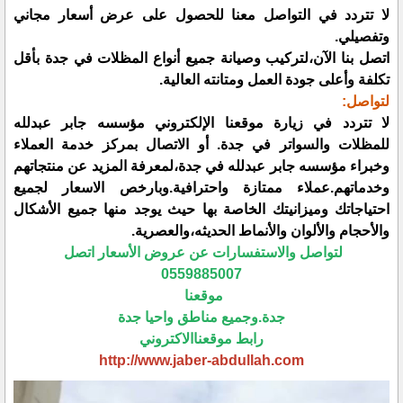
لا تتردد في التواصل معنا للحصول على عرض أسعار مجاني
وتفصيلي.
اتصل بنا الآن،لتركيب وصيانة جميع أنواع المظلات في جدة بأقل
تكلفة وأعلى جودة العمل ومتانته العالية.
لتواصل:
لا تتردد في زيارة موقعنا الإلكتروني مؤسسه جابر عبدلله
للمظلات والسواتر في جدة. أو الاتصال بمركز خدمة العملاء
وخبراء مؤسسه جابر عبدلله في جدة،لمعرفة المزيد عن منتجاتهم
وخدماتهم.عملاء ممتازة واحترافية.وبارخص الاسعار لجميع
احتياجاتك وميزانيتك الخاصة بها حيث يوجد منها جميع الأشكال
والأحجام والألوان والأنماط الحديثه،والعصرية.
لتواصل والاستفسارات عن عروض الأسعار اتصل
0559885007
موقعنا
جدة.وجميع مناطق واحيا جدة
رابط موقعناالاكتروني
http://www.jaber-abdullah.com