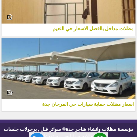
مظلات مداخل باافضل الاسعار حي النعيم
اسعار مظلات حماية سيارات حي المرجان جدة
مؤسسة مظلات وانشاء هناجر جدة© سواتر فلل , برجولات جلسات
, مظلات سيارات , مستودعات