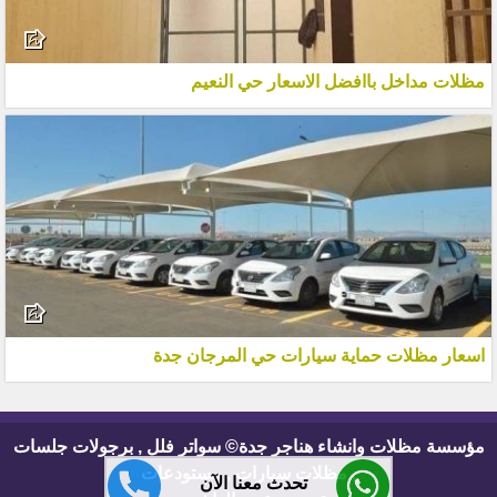
مظلات مداخل باافضل الاسعار حي النعيم
اسعار مظلات حماية سيارات حي المرجان جدة
مؤسسة مظلات وانشاء هناجر جدة© سواتر فلل , برجولات جلسات
, مظلات سيارات , مستودعات
تحدث معنا الآن