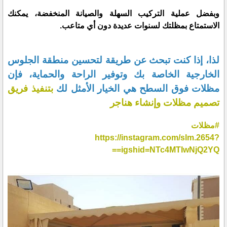
وبفضل عملية التركيب السهلة والصيانة المنخفضة، يمكنك
الاستمتاع بمظلتك لسنوات عديدة دون أي متاعب.
لذا، إذا كنت تبحث عن طريقة لتحسين منطقة الجلوس
الخارجية الخاصة بك وتوفير الراحة والحماية، فإن
مظلات فوق السطح هي الخيار الأمثل لك
بتنفيذ فريق
تصميم مظلات وإنشاء هناجر
#مظلات
https://instagram.com/slm.2654?
igshid=NTc4MTIwNjQ2YQ==