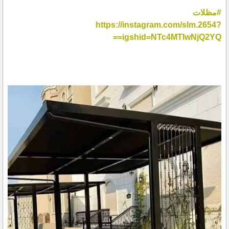
#مظلات
https://instagram.com/slm.2654?
igshid=NTc4MTIwNjQ2YQ==