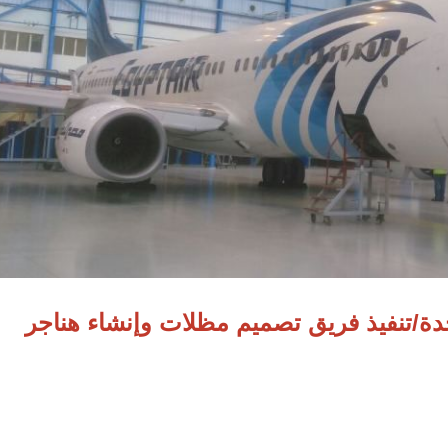
دة/تنفيذ فريق تصميم مظلات وإنشاء هناجر