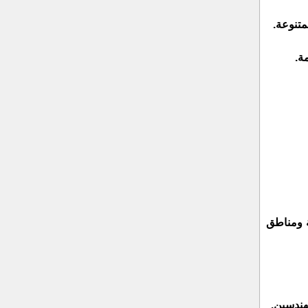
ة.
ة ومناطق