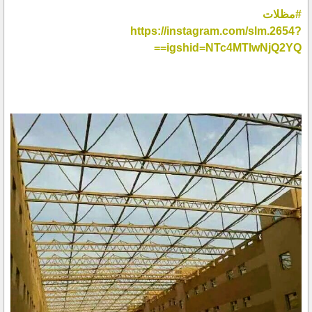
#مظلات
https://instagram.com/slm.2654?
igshid=NTc4MTIwNjQ2YQ==