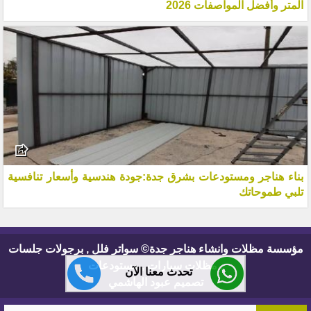
المتر وأفضل المواصفات 2026
بناء هناجر ومستودعات بشرق جدة:جودة هندسية وأسعار تنافسية
تلبي طموحاتك
مؤسسة مظلات وانشاء هناجر جدة© سواتر فلل , برجولات جلسات
, مظلات سيارات , مستودعات
تحدث معنا الآن
تصميم عبود الهاشمي