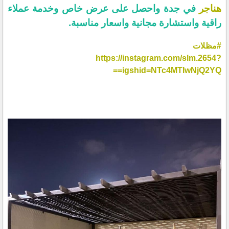
هناجر
في جدة واحصل على عرض خاص وخدمة عملاء
راقية واستشارة مجانية واسعار مناسبة.
#مظلات
https://instagram.com/slm.2654?
igshid=NTc4MTIwNjQ2YQ==