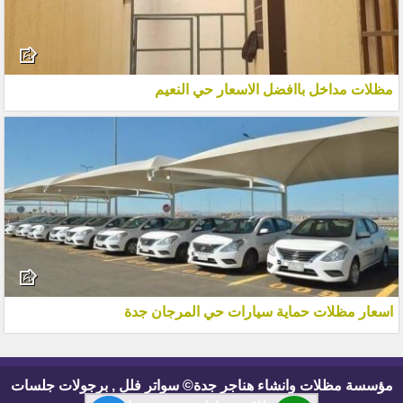
مظلات مداخل باافضل الاسعار حي النعيم
اسعار مظلات حماية سيارات حي المرجان جدة
مؤسسة مظلات وانشاء هناجر جدة© سواتر فلل , برجولات جلسات